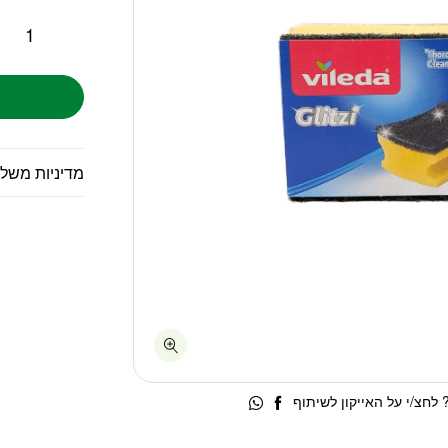
מדיניות משל
לחצ/י על האייקון לשיתוף