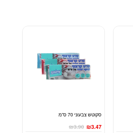
סקוטש צבעוני 70 ס”מ
₪
3.90
₪
3.47