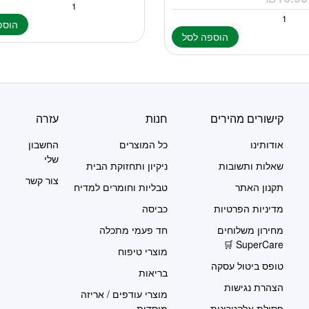
הוספ
הוספה לסל
קישורים מהירים
חנות
עזרה
אודותינו
כל המוצרים
החשבון
שלי
שאלות ותשובות
ניקיון ותחזוקת הבית
צור קשר
תקנון האתר
טבליות וחומרים למדיח
מדיניות הפרטיות
כביסה
מחירון משלוחים
חד פעמי מתכלה
SuperCare 🛒
מוצרי טיפוח
טופס ביטול עסקה
בריאות
הצהרת נגישות
מוצרי עודפים / אריזה
פסולת אלקטרונית
מוסדית