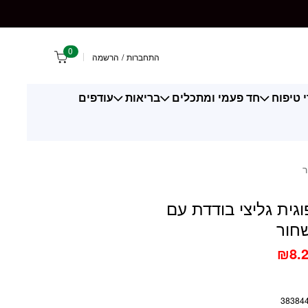
ת גליצי בודדת עם סקוטש שחור
0
התחברות
/
הרשמה
 טיפוח
חד פעמי ומתכלים
בריאות
עודפים
ר
וגית גליצי בודדת עם
חור
₪
8.
38384