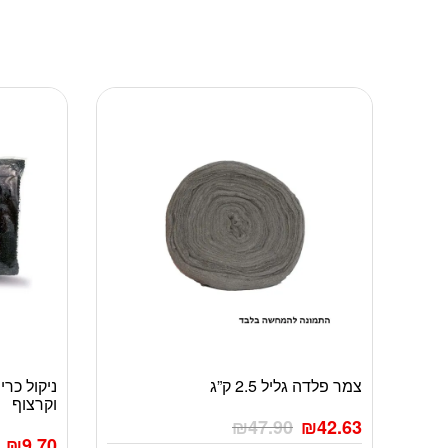
צמר פלדה גליל 2.5 ק”ג
ניקול כריו
וקרצוף
₪
47.90
₪
42.63
₪
9.70