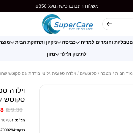
כמות וילדה ספוגי
משלוח חינם ברכישה מעל ₪350
ם
טבליות וחומרים למדיח
כביסה
ניקיון ותחזוקת הבית
מוצרי
לתינוק ולילד
מזון
וד הבית
/
מטבח
/
סקוטשים
/ וילדה ספוגית גליצי בודדת עם סקוטש שחו
וילדה ספ
סקוטש ש
28
₪
9.30
מק״ט:
107381
ברקוד:
47000294