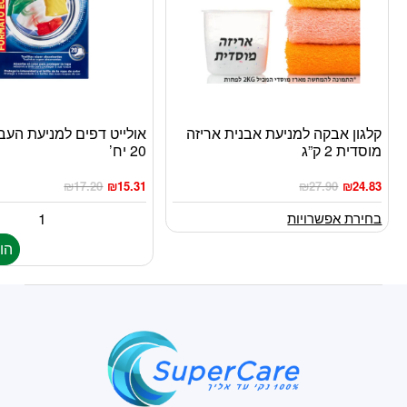
קלגון אבקה למניעת אבנית אריזה
אולייט דפים למניעת הע
למוצר
מוסדית 2 ק”ג
20 יח’
זה
יש
₪
17.20
₪
15.31
₪
27.90
₪
24.83
מספר
סוגים.
בחירת אפשרויות
ניתן
הו
לבחור
את
האפשרויות
בעמוד
המוצר