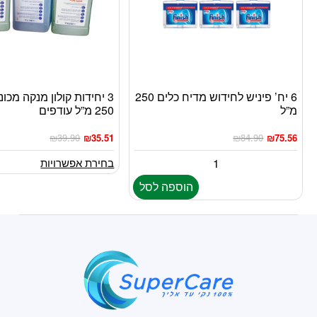
6 יח’ פיניש לחידוש מדיח כלים 250
3 יחידות קולון מנקה מכו
למוצר
מ”ל
250 מ”ל עודפים
זה
יש
₪
39.90
₪
35.51
₪
84.90
₪
75.56
מספר
סוגים.
בחירת אפשרויות
ניתן
הוספה לסל
לבחור
את
האפשרויות
בעמוד
המוצר