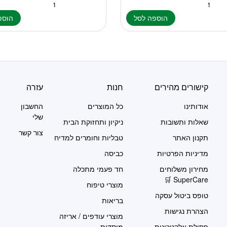
הוספה לסל
הוספ
קישורים מהירים
חנות
עזרה
אודותינו
כל המוצרים
החשבון
שלי
שאלות ותשובות
ניקיון ותחזוקת הבית
צור קשר
תקנון האתר
טבליות וחומרים למדיח
מדיניות הפרטיות
כביסה
מחירון משלוחים
חד פעמי מתכלה
SuperCare 🛒
מוצרי טיפוח
טופס ביטול עסקה
בריאות
הצהרת נגישות
מוצרי עודפים / אריזה
פסולת אלקטרונית
מוסדית