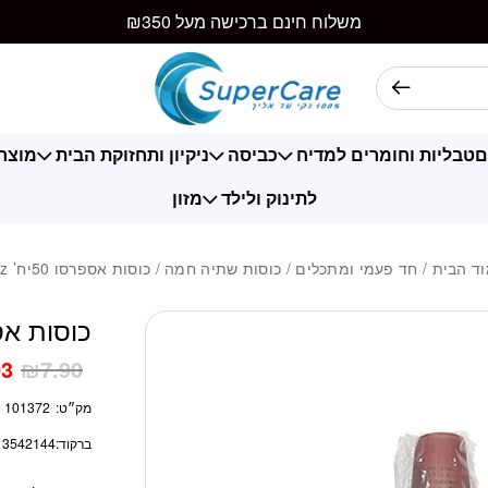
כמות כוסות אספרסו 50יח'
משלוח חינם ברכישה מעל ₪350
ם
טבליות וחומרים למדיח
כביסה
ניקיון ותחזוקת הבית
מוצרי
לתינוק ולילד
מזון
ד הבית
/
חד פעמי ומתכלים
/
כוסות שתיה חמה
/ כוסות אספרסו 50יח’ 4oz
כוסות אספרסו 
03
₪
7.90
מק״ט:
101372
ברקוד:
13542144