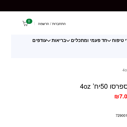
 4oz
0
התחברות
/
הרשמה
 טיפוח
חד פעמי ומתכלים
בריאות
עודפים
50יח’ 4oz
₪
7.
72900