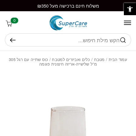
פתח סרגל נגישות
חזרה למעלה
Skip to Conten
משלוח חינם ברכישה מעל ₪350
0
חיפוש
עמוד הבית
/
מטבח
/
כלים ואביזרים למטבח
/ כוס שתייה עם רגל 305
מ”ל שלישייה-אריזה חיצונית פגומה