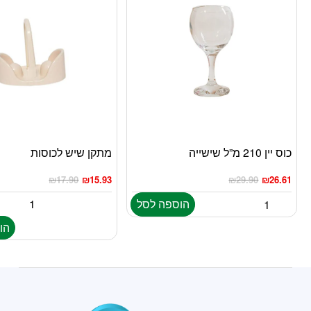
כוס יין 210 מ”ל שישייה
מתקן שיש לכוסות
₪
17.90
₪
15.93
₪
29.90
₪
26.61
הוספה לסל
הו