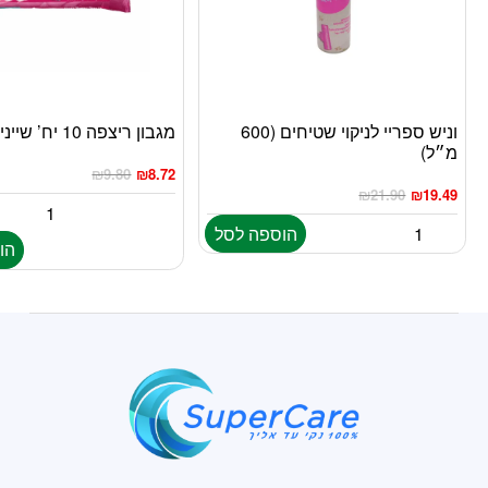
וניש ספריי לניקוי שטיחים (600
מגבון ריצפה 10 יח’ שייני
מ״ל)
₪
9.80
₪
8.72
₪
21.90
₪
19.49
הוספה לסל
הו