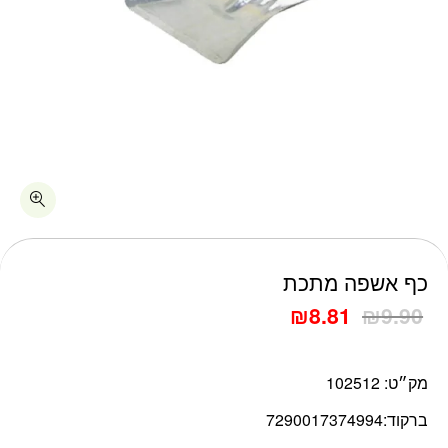
כמות כף אשפה מתכת
כף אשפה מתכת
₪
8.81
₪
9.90
מק״ט:
102512
ברקוד:
7290017374994