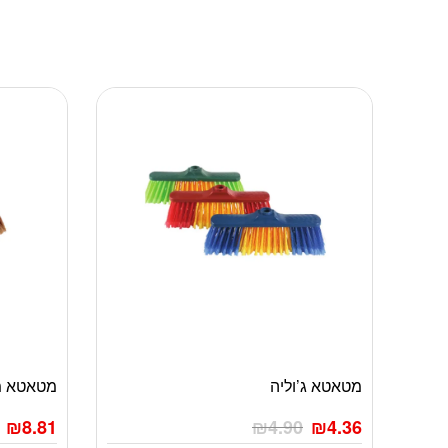
מטאטא ג’וליה
מטאטא מ
₪
8.81
₪
4.90
₪
4.36