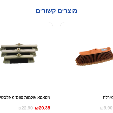
מוצרים קשורים
ירלה
מטאטא אולמות 60ס”מ פלסטיק
₪
22.90
₪
20.38
₪
9.90