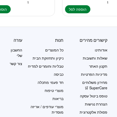
הוספה לסל
הוספ
קישורים מהירים
חנות
עזרה
אודותינו
כל המוצרים
החשבון
שלי
שאלות ותשובות
ניקיון ותחזוקת הבית
צור קשר
תקנון האתר
טבליות וחומרים למדיח
מדיניות הפרטיות
כביסה
מחירון משלוחים
חד פעמי מתכלה
SuperCare 🛒
מוצרי טיפוח
טופס ביטול עסקה
בריאות
הצהרת נגישות
מוצרי עודפים / אריזה
פסולת אלקטרונית
מוסדית