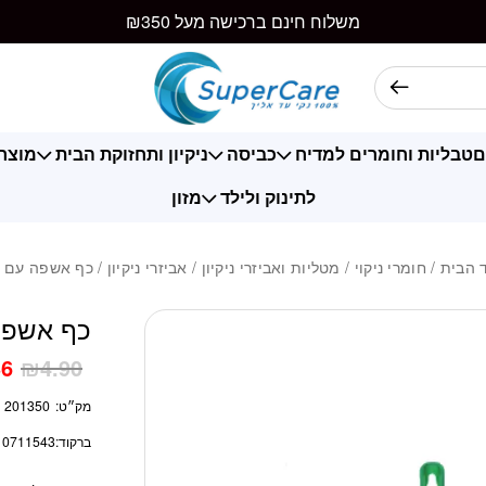
כמות כף אשפה עם
משלוח חינם ברכישה מעל ₪350
ם
טבליות וחומרים למדיח
כביסה
ניקיון ותחזוקת הבית
מוצרי
לתינוק ולילד
מזון
 הבית
/
חומרי ניקוי
/
מטליות ואביזרי ניקיון
/
אביזרי ניקיון
/ כף אשפה עם ג
כף אשפה 
36
₪
4.90
מק״ט:
201350
ברקוד:
10711543