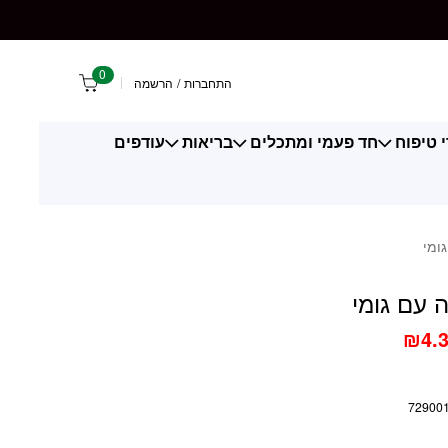
 גומי
0
התחברות
/
הרשמה
 טיפוח
חד פעמי ומתכלים
בריאות
עודפים
ומי
עם גומי
₪
4.
72900