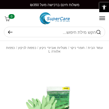
פתח סרגל נגישות
חזרה למעלה
Skip to Conten
משלוח חינם ברכישה מעל ₪350
0
חיפוש
עמוד הבית
/
חומרי ניקוי
/
מטליות ואביזרי ניקיון
/
כפפות לניקיון
/ כפפות
אלוורה L