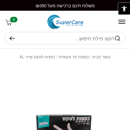
פתח סרגל נגישות
חזרה למעלה
Skip to Conten
משלוח חינם ברכישה מעל ₪350
0
חיפוש
עמוד הבית
/
כפפות חד פעמיות
/ כפפות לטקס שייני XL