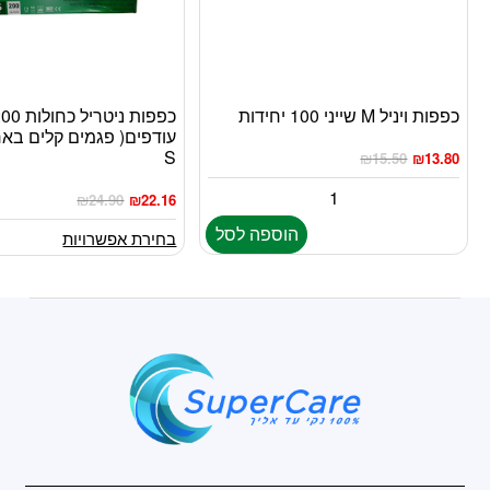
כפפות ויניל M שייני 100 יחידות
למוצר
עודפים( פגמים קלים באר
זה
S
₪
15.50
₪
13.80
יש
מספר
₪
24.90
₪
22.16
סוגים.
הוספה לסל
בחירת אפשרויות
ניתן
לבחור
את
האפשרויות
בעמוד
המוצר