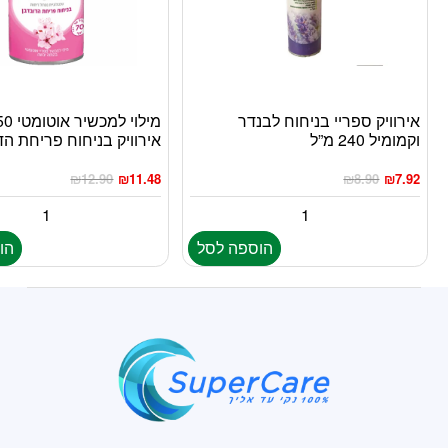
אירוויק ספריי בניחוח לבנדר
וקמומיל 240 מ”ל
אירוויק בניחוח פריחת הד
₪
12.90
₪
11.48
₪
8.90
₪
7.92
הוספה לסל
הו