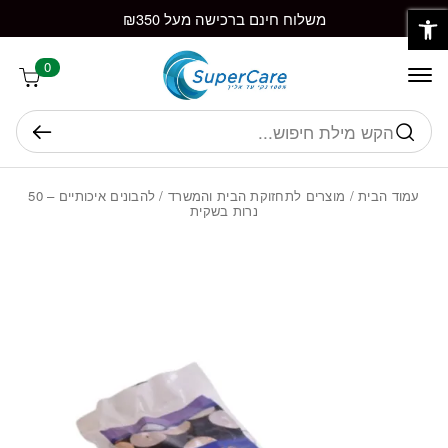
פתח סרגל נגישות
חזרה למעלה
Skip to Conten
משלוח חינם ברכישה מעל ₪350
0
חיפוש
עמוד הבית
/
מוצרים לתחזוקת הבית והמשרד
/ להבונים איכותיים – 50
נרות בשקית