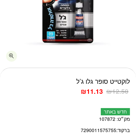
כמות לוקטייט סופר גלו ג'ל
לוקטייט סופר גלו ג’ל
₪
11.13
₪
12.50
חדש באתר
מק״ט:
107872
ברקוד:
7290011575755