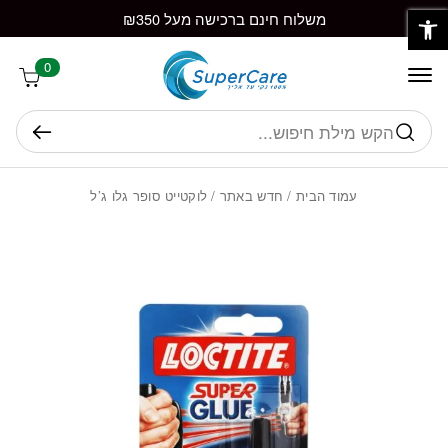
פתח סרגל נגישות
חזרה למעלה
Skip to Conten
משלוח חינם ברכישה מעל ₪350
0
חיפוש
עמוד הבית
/
חדש באתר
/ לוקטייט סופר גלו ג’ל