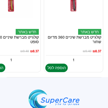
חדש באתר
חדש באתר
קולגייט מברשת שיניים 360 מדיום
שחור
סופט
₪
9.40
₪
8.37
₪
9.40
₪
8.37
הוספה לסל
הו