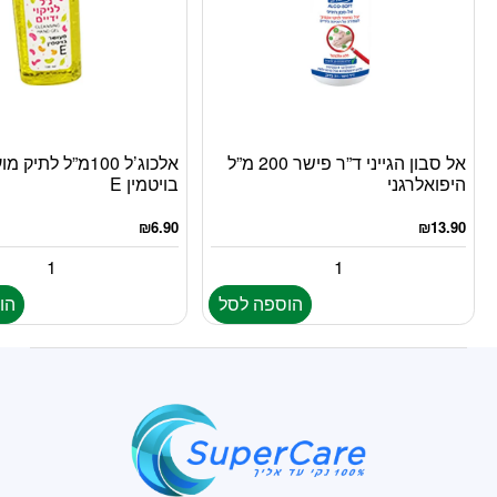
אל סבון הגייני ד”ר פישר 200 מ”ל
אלכוג’ל 100מ”ל לתיק
היפואלרגני
בויטמין E
₪
6.90
₪
13.90
הוספה לסל
הו