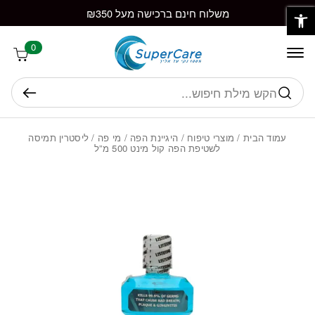
פתח סרגל נגישות
חזרה למעלה
Skip to Conten
משלוח חינם ברכישה מעל ₪350
0
חיפוש
עמוד הבית
/
מוצרי טיפוח
/
היגיינת הפה
/
מי פה
/ ליסטרין תמיסה
לשטיפת הפה קול מינט 500 מ”ל