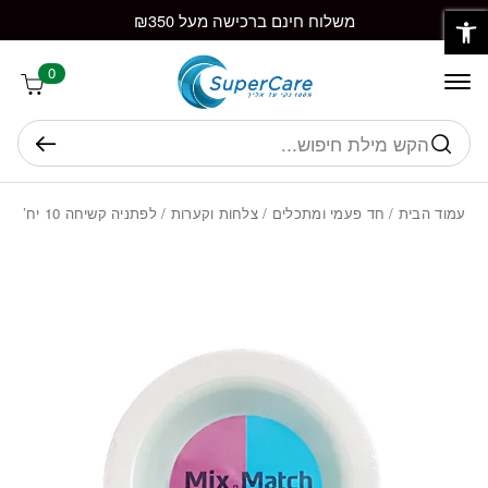
פתח סרגל נגישות
חזרה למעלה
Skip to Conten
משלוח חינם ברכישה מעל ₪350
0
חיפוש
עמוד הבית
/
חד פעמי ומתכלים
/
צלחות וקערות
/ לפתניה קשיחה 10 יח’