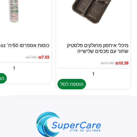
מיכלי איחסון מחולקים פלסטיק
כוסות אספרסו 50יח’ 4oz
שחור עם מכסים שלישייה
₪
7.90
₪
7.03
₪
11.90
₪
10.59
הו
הוספה לסל