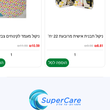
ניקול תבנית אישית מרובעת 22 יח’
ניקול מעמד לקינוחים צבעו
₪
11.90
₪
10.59
₪
9.90
₪
8.81
הוספה לסל
הו