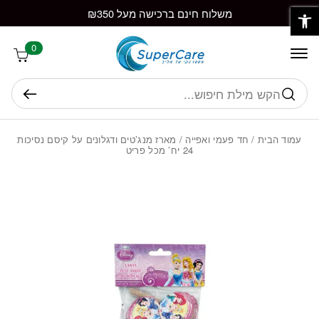
פתח סרגל נגישות
חזרה למעלה
Skip to Conten
משלוח חינם ברכישה מעל ₪350
0
חיפוש
עמוד הבית
/
חד פעמי ואפייה
/ מארז מנג’טים ודגלונים על קיסם נסיכות
24 יח’ מכל פריט