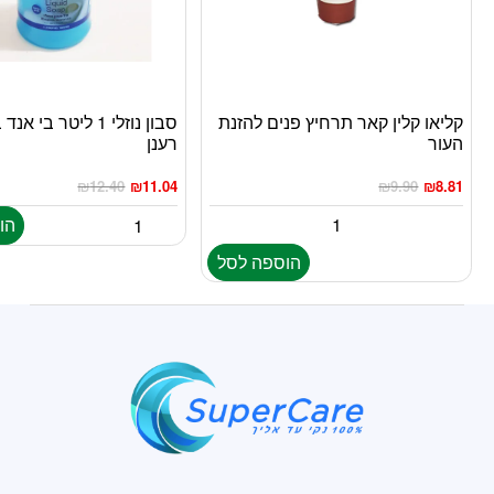
קליאו קלין קאר תרחיץ פנים להזנת
סבון נוזלי 1 ליטר בי 
העור
רענן
₪
12.40
₪
11.04
₪
9.90
₪
8.81
הו
הוספה לסל