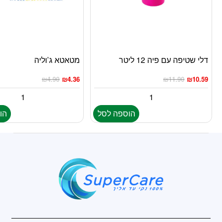
דלי שטיפה עם פיה 12 ליטר
מטאטא ג’וליה
₪
4.90
₪
4.36
₪
11.90
₪
10.59
הוספה לסל
הו