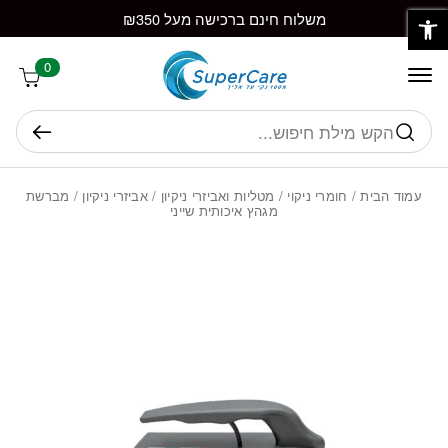
פתח סרגל נגישות
חזרה למעלה
Skip to Conten
משלוח חינם ברכישה מעל ₪350
0
חיפוש
עמוד הבית
/
חומרי ניקוי
/
מטליות ואביזרי ניקיון
/
אביזרי ניקיון
/ מברשת
מגהץ איכותית שייני