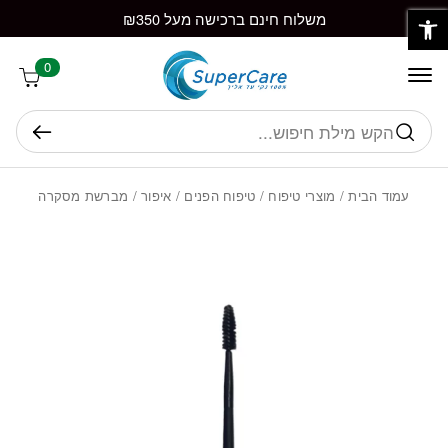
פתח סרגל נגישות
חזרה למעלה
Skip to Conten
משלוח חינם ברכישה מעל ₪350
0
חיפוש
עמוד הבית
/
מוצרי טיפוח
/
טיפוח הפנים
/
איפור
/ מברשת מסקרה