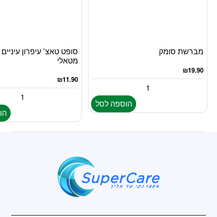
מברשת סומק
סופט טאצ’ עיפרון עיניים
מטאלי
₪
19.90
₪
11.90
הוספה לסל
הו