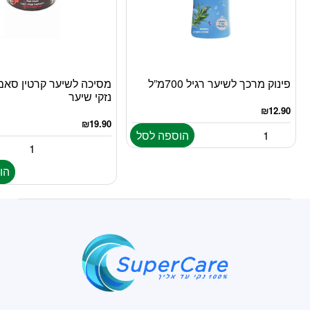
פינוק מרכך לשיער רגיל 700מ”ל
מסיכה לשיער קרטין סאם
נזקי שיער
₪
12.90
₪
19.90
הוספה לסל
הו