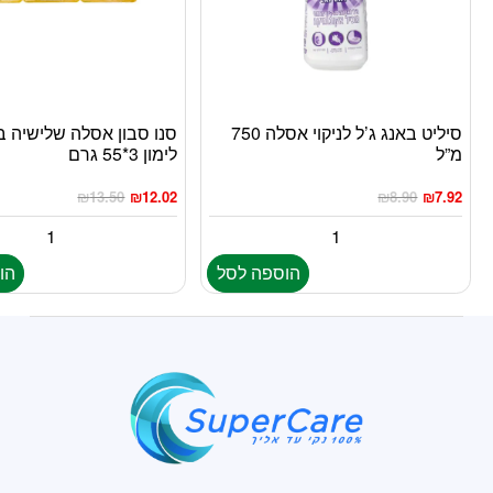
סיליט באנג ג’ל לניקוי אסלה 750
סנו סבון אסלה שלישיה ב
מ”ל
לימון 3*55 גרם
₪
13.50
₪
12.02
₪
8.90
₪
7.92
הוספה לסל
הו