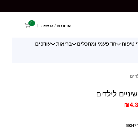
ם לילדים
0
התחברות
/
הרשמה
 טיפוח
חד פעמי ומתכלים
בריאות
עודפים
דים
ניים לילדים
₪
4.
69347