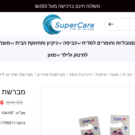
כמות מברשת שיניי
משלוח חינם ברכישה מעל ₪350
ם
טבליות וחומרים למדיח
כביסה
ניקיון ותחזוקת הבית
מוצרי
לתינוק ולילד
מזון
 הבית
/
מוצרי טיפוח
/
היגיינת הפה
/
מברשות שיניים
/ מברשת שיניים ליל
מברשת שי
36
₪
4.90
מק״ט:
104197
ברקוד:
41705211