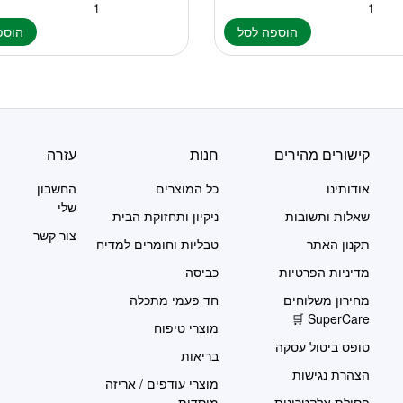
הוספה לסל
הוספ
קישורים מהירים
חנות
עזרה
אודותינו
כל המוצרים
החשבון
שלי
שאלות ותשובות
ניקיון ותחזוקת הבית
צור קשר
תקנון האתר
טבליות וחומרים למדיח
מדיניות הפרטיות
כביסה
מחירון משלוחים
חד פעמי מתכלה
SuperCare 🛒
מוצרי טיפוח
טופס ביטול עסקה
בריאות
הצהרת נגישות
מוצרי עודפים / אריזה
פסולת אלקטרונית
מוסדית