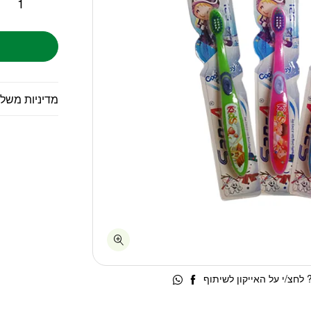
מדיניות משל
לחצ/י על האייקון לשיתוף