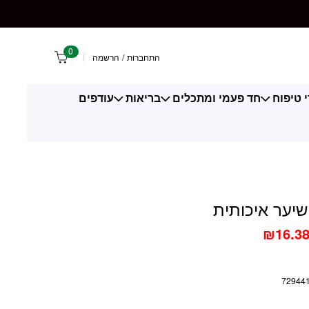
 איכותית
0
התחברות
/
הרשמה
 טיפוח
חד פעמי ומתכלים
בריאות
עודפים
יער איכותית
₪
16.3
72944