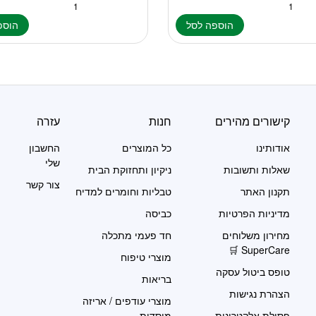
הוספה לסל
הוספ
קישורים מהירים
חנות
עזרה
אודותינו
כל המוצרים
החשבון
שלי
שאלות ותשובות
ניקיון ותחזוקת הבית
צור קשר
תקנון האתר
טבליות וחומרים למדיח
מדיניות הפרטיות
כביסה
מחירון משלוחים
חד פעמי מתכלה
SuperCare 🛒
מוצרי טיפוח
טופס ביטול עסקה
בריאות
הצהרת נגישות
מוצרי עודפים / אריזה
פסולת אלקטרונית
מוסדית