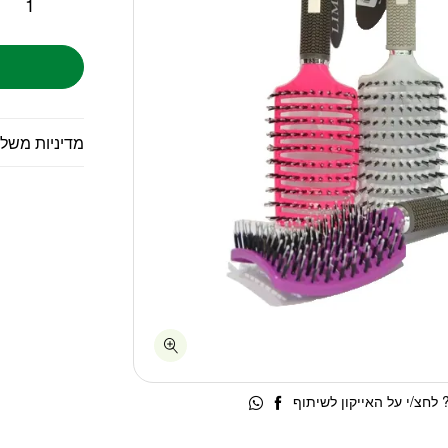
מדיניות משל
לחצ/י על האייקון לשיתוף