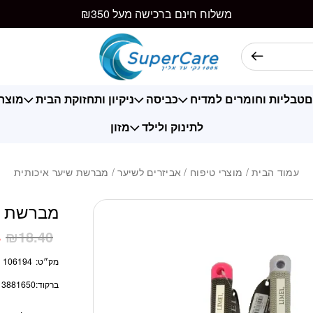
כמות מברשת שיער
משלוח חינם ברכישה מעל ₪350
ם
טבליות וחומרים למדיח
כביסה
ניקיון ותחזוקת הבית
מוצרי
לתינוק ולילד
מזון
עמוד הבית
/
מוצרי טיפוח
/
אביזרים לשיער
/ מברשת שיער איכותית
מברשת ש
8
₪
18.40
מק״ט:
106194
ברקוד:
13881650