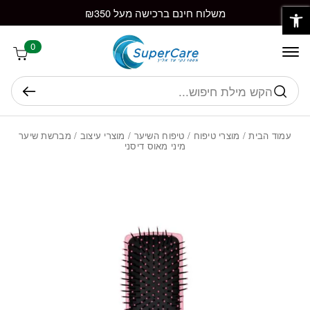
פתח סרגל נגישות
חזרה למעלה
Skip to Conten
משלוח חינם ברכישה מעל ₪350
0
חיפוש
עמוד הבית
/
מוצרי טיפוח
/
טיפוח השיער
/
מוצרי עיצוב
/ מברשת שיער
מיני מאוס דיסני