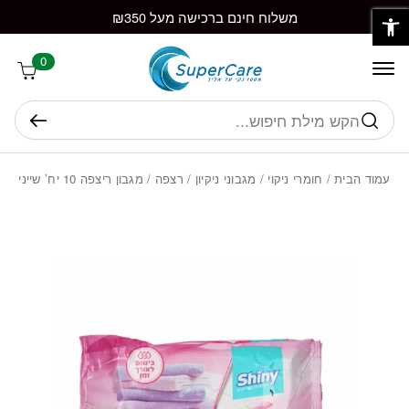
פתח סרגל נגישות
חזרה למעלה
Skip to Conten
משלוח חינם ברכישה מעל ₪350
0
חיפוש
עמוד הבית
/
חומרי ניקוי
/
מגבוני ניקיון
/
רצפה
/ מגבון ריצפה 10 יח’ שייני