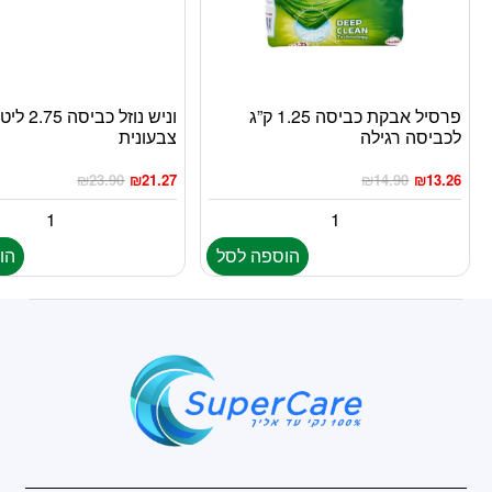
פרסיל אבקת כביסה 1.25 ק”ג
וניש נוזל 
לכביסה רגילה
צבעונית
₪
23.90
₪
21.27
₪
14.90
₪
13.26
הוספה לסל
הו