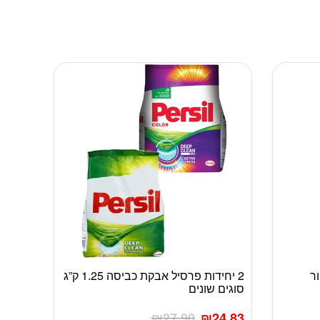
 שחור
2 יחידות פרסיל אבקת כביסה 1.25 ק”ג
למוצר
סוגים שונים
זה
יש
₪
27.90
₪
24.83