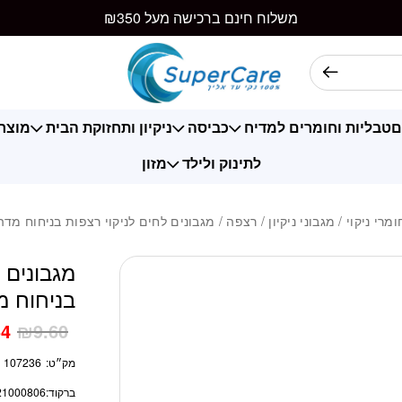
כמות מגבונים לחים לנ
משלוח חינם ברכישה מעל ₪350
ם
טבליות וחומרים למדיח
כביסה
ניקיון ותחזוקת הבית
מוצרי
לתינוק ולילד
מזון
ומרי ניקוי
/
מגבוני ניקיון
/
רצפה
/ מגבונים לחים לניקוי רצפות בניחוח מדהים 10 יח
מגבונים 
בניחוח מדהים 
54
₪
9.60
מק״ט:
107236
ברקוד:
21000806