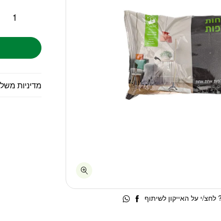
מדיניות משל
לחצ/י על האייקון לשיתוף