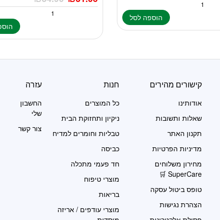
הוספה לסל
הוספ
קישורים מהירים
חנות
עזרה
אודותינו
כל המוצרים
החשבון
שלי
שאלות ותשובות
ניקיון ותחזוקת הבית
צור קשר
תקנון האתר
טבליות וחומרים למדיח
מדיניות הפרטיות
כביסה
מחירון משלוחים
חד פעמי מתכלה
SuperCare 🛒
מוצרי טיפוח
טופס ביטול עסקה
בריאות
הצהרת נגישות
מוצרי עודפים / אריזה
פסולת אלקטרונית
מוסדית