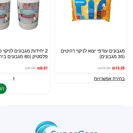
מגבונים עודפי יצוא לניקוי רהיטים
2 יחידות מגבונים לניקוי 
למוצר
(30 מגבונים)
פלסטיק (80 מגבונים ביחידה)
זה
יש
₪
9.90
₪
8.81
₪
14.90
₪
13.26
מספר
סוגים.
בחירת אפשרויות
ניתן
הו
לבחור
את
האפשרויות
בעמוד
המוצר