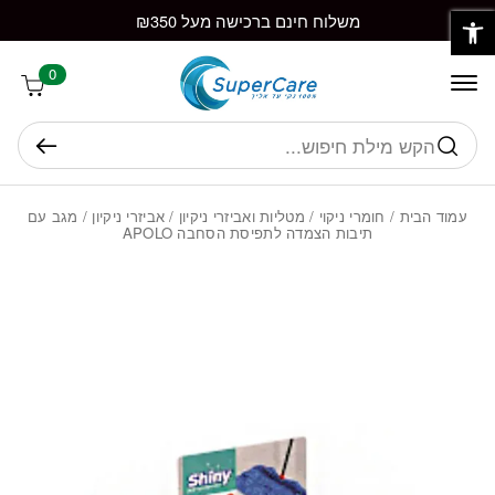
פתח סרגל נגישות
חזרה למעלה
Skip to Conten
משלוח חינם ברכישה מעל ₪350
0
חיפוש
עמוד הבית
/
חומרי ניקוי
/
מטליות ואביזרי ניקיון
/
אביזרי ניקיון
/ מגב עם
תיבות הצמדה לתפיסת הסחבה APOLO