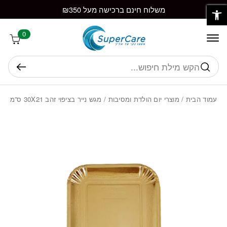
פתח סרגל נגישות
חזרה למעלה
Skip to Conten
משלוח חינם ברכישה מעל ₪350
0
חיפוש
עמוד הבית
/
מוצרי יום הולדת ומסיבות
/ מגש נייר בציפוי זהב 30X21 ס”מ