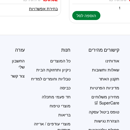
מספר
סוגים.
בחירת אפשרויות
ניתן
הוספה לסל
לבחור
את
האפשרויות
בעמוד
המוצר
קישורים מהירים
חנות
עזרה
אודותינו
כל המוצרים
החשבון
שלי
שאלות ותשובות
ניקיון ותחזוקת הבית
צור קשר
תקנון האתר
טבליות וחומרים למדיח
מדיניות הפרטיות
כביסה
מחירון משלוחים
חד פעמי מתכלה
SuperCare 🛒
מוצרי טיפוח
טופס ביטול עסקה
בריאות
הצהרת נגישות
מוצרי עודפים / אריזה
פסולת אלקטרונית
מוסדית