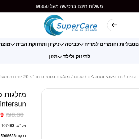
כמות מזלגות כסופים חד"פ 20 י
משלוח חינם ברכישה מעל ₪350
ם
טבליות וחומרים למדיח
כביסה
ניקיון ותחזוקת הבית
מוצרי
לתינוק ולילד
מזון
 הבית
/
חד פעמי ומתכלים
/
סכום
/ מזלגות כסופים חד”פ 20 יחידות intersun
intersun
39
₪
8.30
מק״ט:
107463
ברקוד:
15968638