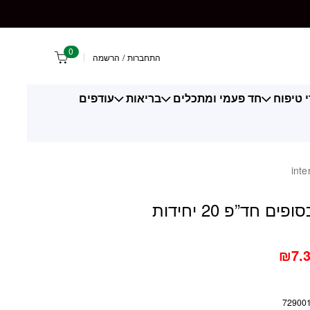
חידות intersun
0
התחברות
/
הרשמה
 טיפוח
חד פעמי ומתכלים
בריאות
עודפים
מזלגות כסופים חד”פ 20 יחידות
₪
7.
72900