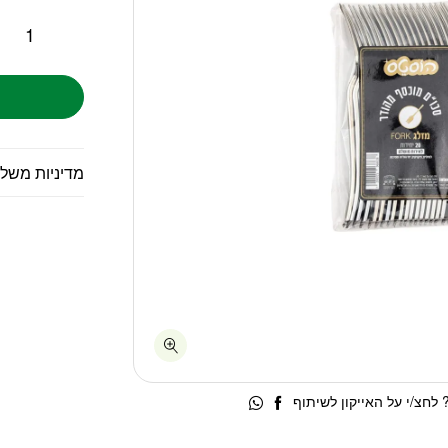
מדיניות משל
לחצ/י על האייקון לשיתוף