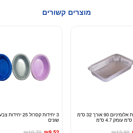
מוצרים קשורים
10 תבניות אלומיניום 90 אורך 32 ס”מ
3 יחידות קסרול 25 יחידות 
למוצר
שונים
זה
יש
₪
10.70
₪
9.52
₪
13.90