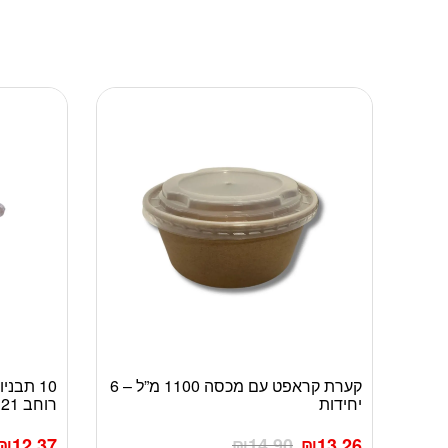
קערת קראפט עם מכסה 1100 מ”ל – 6
יחידות
רוחב 21 ס”מ עומק 4.7 ס”מ
₪
12.37
₪
14.90
₪
13.26