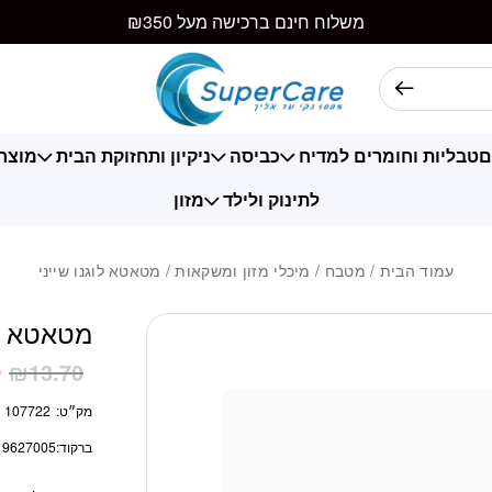
כמות מטאטא לוגנו
משלוח חינם ברכישה מעל ₪350
ם
טבליות וחומרים למדיח
כביסה
ניקיון ותחזוקת הבית
מוצרי
לתינוק ולילד
מזון
עמוד הבית
/
מטבח
/
מיכלי מזון ומשקאות
/ מטאטא לוגנו שייני
מטאטא לו
9
₪
13.70
מק״ט:
107722
ברקוד:
19627005