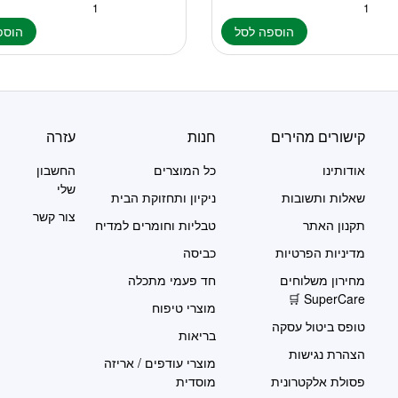
הוספה לסל
הוספ
קישורים מהירים
חנות
עזרה
אודותינו
כל המוצרים
החשבון
שלי
שאלות ותשובות
ניקיון ותחזוקת הבית
צור קשר
תקנון האתר
טבליות וחומרים למדיח
מדיניות הפרטיות
כביסה
מחירון משלוחים
חד פעמי מתכלה
SuperCare 🛒
מוצרי טיפוח
טופס ביטול עסקה
בריאות
הצהרת נגישות
מוצרי עודפים / אריזה
פסולת אלקטרונית
מוסדית