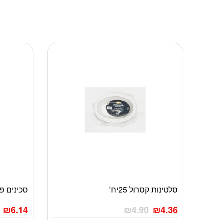
סלטינות קסרול 25יח’
סכינים פלסטי
₪
6.14
₪
4.90
₪
4.36