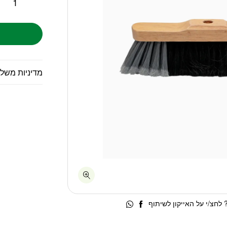
מדיניות משל
לחצ/י על האייקון לשיתוף