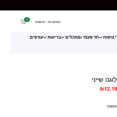
 שייני
0
התחברות
/
הרשמה
 טיפוח
חד פעמי ומתכלים
בריאות
עודפים
גנו שייני
₪
12.1
72900