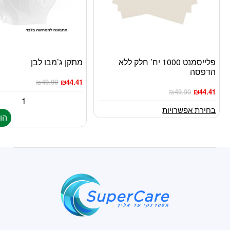
פלייסמנט 1000 יח’ חלק ללא
מתקן ג’מבו לבן
למוצר
הדפסה
זה
₪
49.90
₪
44.41
יש
₪
49.90
₪
44.41
מספר
סוגים.
בחירת אפשרויות
הו
ניתן
לבחור
את
האפשרויות
בעמוד
המוצר