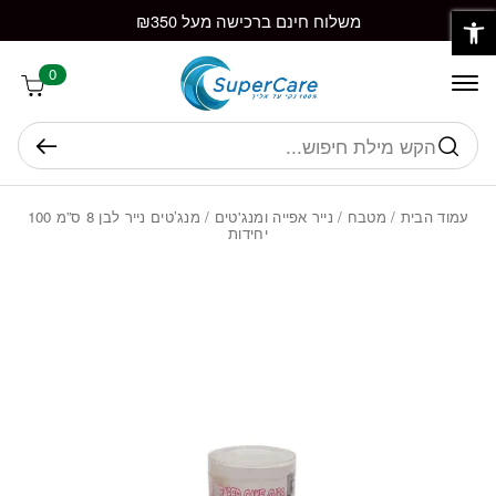
פתח סרגל נגישות
חזרה למעלה
Skip to Conten
משלוח חינם ברכישה מעל ₪350
0
חיפוש
עמוד הבית
/
מטבח
/
נייר אפייה ומנג'טים
/ מנג’טים נייר לבן 8 ס”מ 100
יחידות