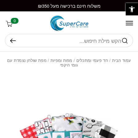
פתח סרגל נגישות
חזרה למעלה
Skip to Conten
משלוח חינם ברכישה מעל ₪350
0
חיפוש
עמוד הבית
/
חד פעמי ומתכלים
/
מפות ומפיות
/ מפת שולחן נצמדת עם
גומי היקפי