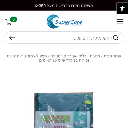
פתח סרגל נגישות
חזרה למעלה
Skip to Conten
משלוח חינם ברכישה מעל ₪350
0
חיפוש
עמוד הבית
/
מטבח
/
כלים ואביזרים למטבח
/ מצע לשימור טריות ירקות
ופירות במקרר שייני 30*47 ס”מ