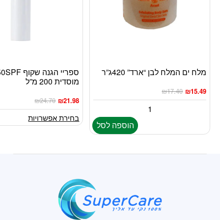
מלח ים המלח לבן “ארד” 420ג”ר
למוצר
מוסדית 200 מ”ל
זה
₪
17.40
₪
15.49
יש
₪
24.70
₪
21.98
מספר
סוגים.
בחירת אפשרויות
הוספה לסל
ניתן
לבחור
את
האפשרויות
בעמוד
המוצר