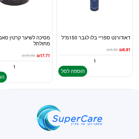
דאודורנט ספריי בלו לגבר 150מ”ל
מסיכה לשיער קרטין סאם
מתולתל
₪
9.90
₪
8.81
₪
19.90
₪
17.71
הוספה לסל
הו