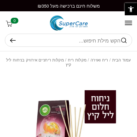
פתח סרגל נגישות
חזרה למעלה
Skip to Conten
משלוח חינם ברכישה מעל ₪350
0
חיפוש
עמוד הבית
/
ריח ואוירה
/
מקלות ריח
/ מקלות ריחניים אירוויק בניחוח ליל
קיץ