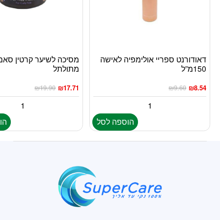
דאודורנט ספריי אולימפיה לאישה
מסיכה לשיער קרטין סאם
150מ”ל
מתולתל
₪
19.90
₪
17.71
₪
9.60
₪
8.54
הוספה לסל
הו