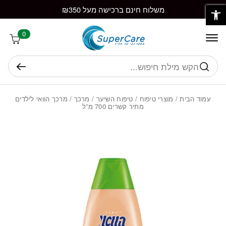
פתח סרגל נגישות
חזרה למעלה
Skip to Conten
משלוח חינם ברכישה מעל ₪350
0
חיפוש
עמוד הבית
/
מוצרי טיפוח
/
טיפוח השיער
/
מרכך
/ מרכך הוואי לילדים
מתיר קשרים 700 מ”ל