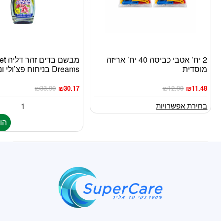
2 יח’ אטבי כביסה 40 יח’ אריזה
מבשם בד
למוצר
מוסדית
Dreams בניחוח פצ’ולי ונילה
זה
יש
₪
33.90
₪
30.17
₪
12.90
₪
11.48
מספר
סוגים.
בחירת אפשרויות
ניתן
הו
לבחור
את
האפשרויות
בעמוד
המוצר