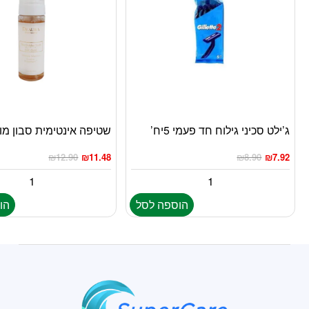
ג’ילט סכיני גילוח חד פעמי 5יח’
שטיפה אינטימית סבון מו
₪
12.90
₪
11.48
₪
8.90
₪
7.92
הוספה לסל
הו