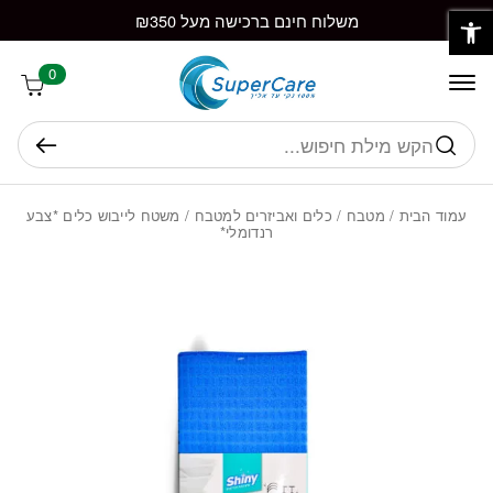
פתח סרגל נגישות
חזרה למעלה
Skip to Conten
משלוח חינם ברכישה מעל ₪350
0
חיפוש
עמוד הבית
/
מטבח
/
כלים ואביזרים למטבח
/ משטח לייבוש כלים *צבע
רנדומלי*