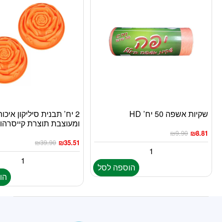
שקיות אשפה 50 יח’ HD
2 יח’ תבנית סיליקון איכו
ומעוצבת תוצרת קייסרהוף
₪
9.90
₪
8.81
₪
39.90
₪
35.51
הוספה לסל
הו