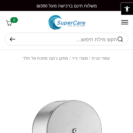
פתח סרגל נגישות
חזרה למעלה
Skip to Conten
משלוח חינם ברכישה מעל ₪350
0
חיפוש
עמוד הבית
/
מוצרי נייר
/ מתקן ג’מבו מתכת אל חלד