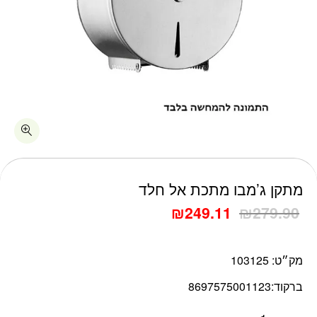
כמות מתקן ג'מבו מתכת אל חלד
מתקן ג’מבו מתכת אל חלד
₪
249.11
₪
279.90
מק״ט:
103125
ברקוד:
8697575001123