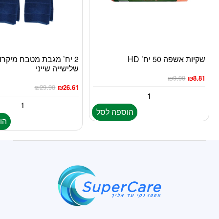
שקיות אשפה 50 יח’ HD
2 יח’ מגבת מטבח מיקרו
שלישייה שייני
₪
9.90
₪
8.81
₪
29.90
₪
26.61
הוספה לסל
הו