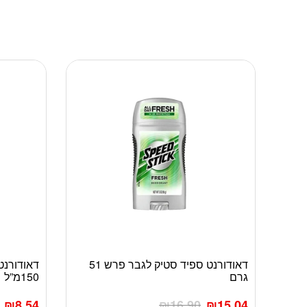
דאודורנט ספיד סטיק לגבר פרש 51
דאודורנט
גרם
150מ”ל
₪
8.54
₪
16.90
₪
15.04