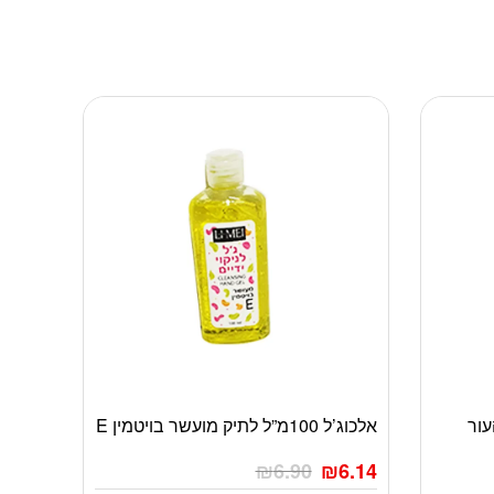
עור
אלכוג’ל 100מ”ל לתיק מועשר בויטמין E
₪
6.90
₪
6.14