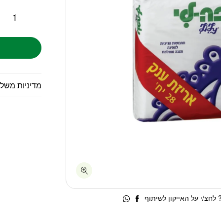
מדיניות משל
לחצ/י על האייקון לשיתוף