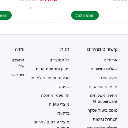
הוספה לסל
הוספ
קישורים מהירים
חנות
עזרה
אודותינו
כל המוצרים
החשבון
שלי
שאלות ותשובות
ניקיון ותחזוקת הבית
צור קשר
תקנון האתר
טבליות וחומרים למדיח
מדיניות הפרטיות
כביסה
מחירון משלוחים
חד פעמי מתכלה
SuperCare 🛒
מוצרי טיפוח
טופס ביטול עסקה
בריאות
הצהרת נגישות
מוצרי עודפים / אריזה
פסולת אלקטרונית
מוסדית