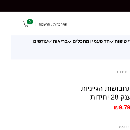
 הגייניות באריזת ענק 28 יחידות
0
התחברות
/
הרשמה
 טיפוח
חד פעמי ומתכלים
בריאות
עודפים
תחבושות הגייניות
יחידות
₪
9.7
72900