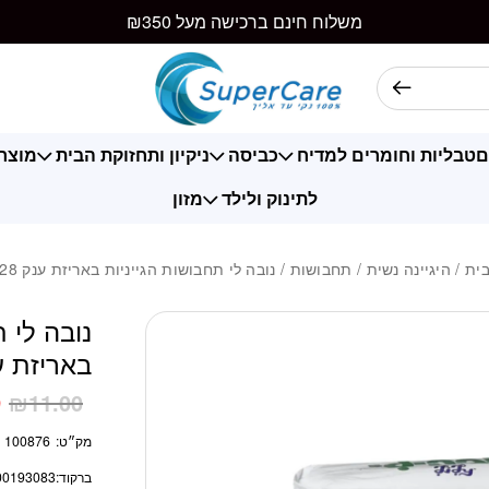
כמות נובה לי תחבושות
משלוח חינם ברכישה מעל ₪350
ם
טבליות וחומרים למדיח
כביסה
ניקיון ותחזוקת הבית
מוצרי
לתינוק ולילד
מזון
ית
/
היגיינה נשית
/
תחבושות
/ נובה לי תחבושות הגייניות באריזת ענק 28 יחידות
נובה לי 
באריזת ענק 28 
9
₪
11.00
מק״ט:
100876
ברקוד:
00193083