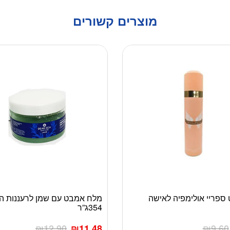
מוצרים קשורים
 ספריי אולימפיה לאישה
מלח אמבט עם שמן לרעננות ה
354ג”ר
₪
12.90
₪
11.48
₪
9.60