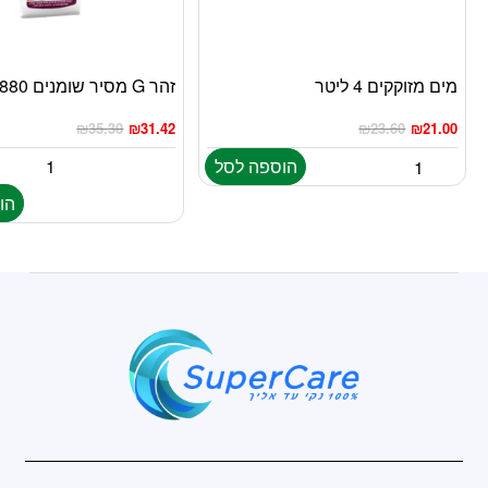
מים מזוקקים 4 ליטר
זהר G מסיר שומנים 880 מ”ל
₪
35.30
₪
31.42
₪
23.60
₪
21.00
הוספה לסל
הו