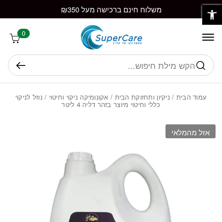
פתח סרגל נגישות
חזרה למעלה
Skip to Conten
משלוח חינם ברכישה מעל ₪350
0
חיפוש
עמוד הבית
/
ניקיון ותחזוקת הבית
/
אקונומיקה ניקוי וחיטוי
/ נוזל לניקוי
כללי וחיטוי מיוצר בזהר דליה 4 ליטר
אזל מהמלאי