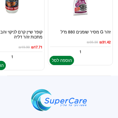
זהר G מסיר שומנים 880 מ”ל
קופר שיין קרם לניקוי והב
מתכות זהר דליה
₪
35.30
₪
31.42
₪
19.90
₪
17.71
הוספה לסל
הו