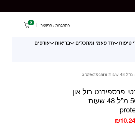
ול און לאישה 50 מ"ל 48 שעות protect&care
0
התחברות
/
הרשמה
 טיפוח
חד פעמי ומתכלים
בריאות
עודפים
טי פרספירנט רול און
לאישה 50 מ”ל 48 שעות
prot
₪
10.2