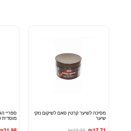
מסיכה לשיער קרטין סאם לשיקום נזקי
למוצר
שיער
מוסדית 200 מ”ל
זה
יש
₪
21.98
₪
19.90
₪
17.71