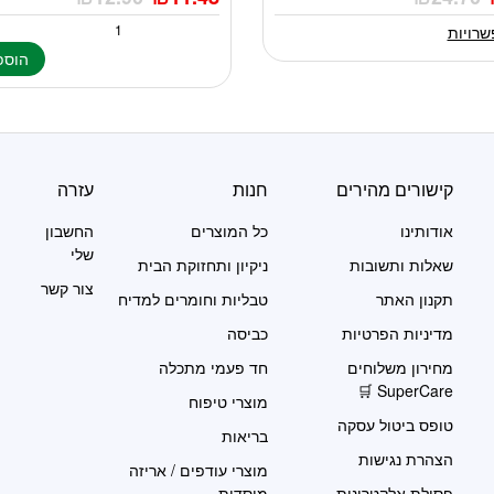
שרויות
הוספ
ת
קישורים מהירים
חנות
עזרה
אודותינו
כל המוצרים
החשבון
שלי
שאלות ותשובות
ניקיון ותחזוקת הבית
צור קשר
תקנון האתר
טבליות וחומרים למדיח
מדיניות הפרטיות
כביסה
מחירון משלוחים
חד פעמי מתכלה
SuperCare 🛒
מוצרי טיפוח
טופס ביטול עסקה
בריאות
הצהרת נגישות
מוצרי עודפים / אריזה
פסולת אלקטרונית
מוסדית