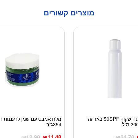
מוצרים קשורים
ספריי הגנה שקוף 50SPF באריזה
מלח אמבט עם שמן לרעננות ה
354ג”ר
₪
12.90
₪
11.48
₪
24.70