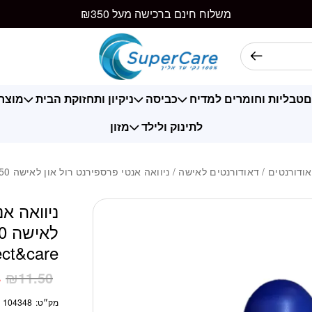
כמות ניוואה אנטי פרספירנט ר
משלוח חינם ברכישה מעל ₪350
ם
טבליות וחומרים למדיח
כביסה
ניקיון ותחזוקת הבית
מוצרי
לתינוק ולילד
מזון
ודורנטים
/
דאודורנטים לאישה
/ ניוואה אנטי פרספירנט רול און לאישה 50 מ”ל 48 שעות protect&care
ניוואה אנ
ect&care
4
₪
11.50
מק״ט:
104348