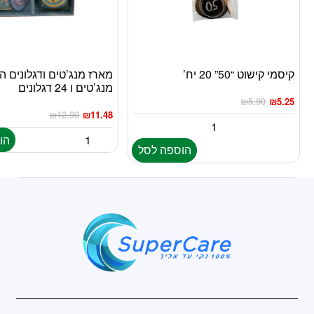
קיסמי קישוט “50” 20 יח’
מנג’טים ו 24 דגלונים
₪
5.90
₪
5.25
₪
12.90
₪
11.48
הו
הוספה לסל