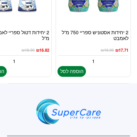
2 יחידות אסטוניש ספריי 750 מ”ל
לאמבט
מ”ל
₪
18.90
₪
16.82
₪
19.90
₪
17.71
הוספה לסל
הו