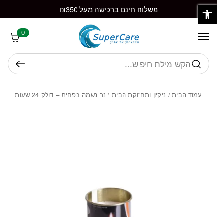
פתח סרגל נגישות
חזרה למעלה
Skip to Conten
משלוח חינם ברכישה מעל ₪350
0
חיפוש
עמוד הבית
/
ניקיון ותחזוקת הבית
/ נר נשמה בפחית – דולק 24 שעות