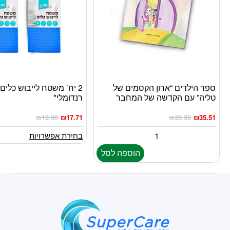
ספר הילדים “ארון הקסמים של
2 יח’ משטח לייבוש כלים
למוצר
טליה” עם הקדשה של המחבר
רנדומלי*
זה
יש
₪
19.90
₪
17.71
₪
39.90
₪
35.51
מספר
סוגים.
בחירת אפשרויות
ניתן
הוספה לסל
לבחור
את
האפשרויות
בעמוד
המוצר