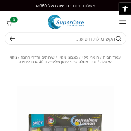
פתח סרגל נגישות
חזרה למעלה
Skip to Conten
משלוח חינם ברכישה מעל ₪350
0
חיפוש
עמוד הבית
/
חומרי ניקוי
/
מגבוני ניקיון
/
שירותים וחדרי רחצה
/
ניקוי
האסלה
/ סבון אסלה שייני לימון שלישיה כ 40 גרם ליחידה