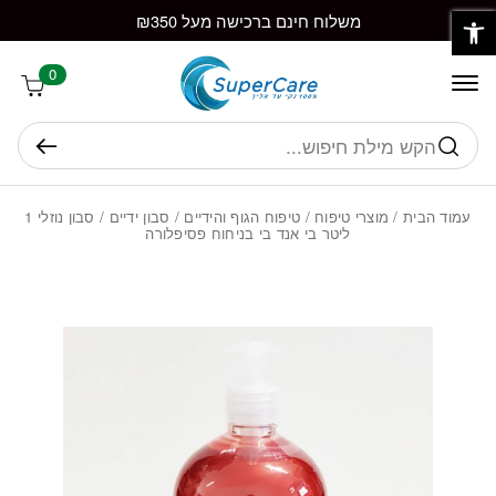
פתח סרגל נגישות
חזרה למעלה
Skip to Conten
משלוח חינם ברכישה מעל ₪350
0
חיפוש
עמוד הבית
/
מוצרי טיפוח
/
טיפוח הגוף והידיים
/
סבון ידיים
/ סבון נוזלי 1
ליטר בי אנד בי בניחוח פסיפלורה