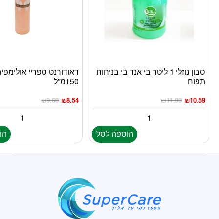
סבון נוזלי 1 ליטר בי אנד בי בניחוח
דאודורנט ספריי אולימפי
תפוח
150מ”ל
₪
9.60
₪
8.54
₪
11.90
₪
10.59
הוספה לסל
הו